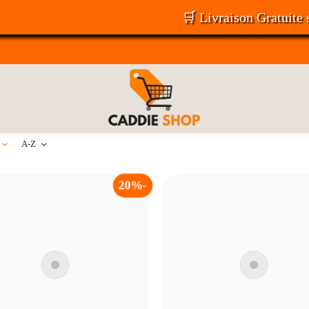
🛒 Livraison Gratuite sur 
+
A-Z
20%-