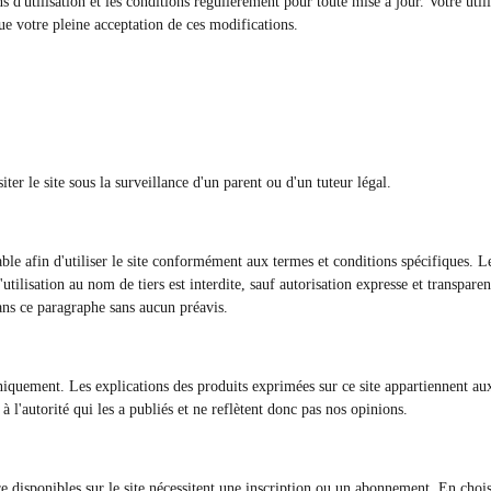
ons d'utilisation et les conditions régulièrement pour toute mise à jour. Votre util
tue votre pleine acceptation de ces modifications.
ter le site sous la surveillance d'un parent ou d'un tuteur légal.
e afin d'utiliser le site conformément aux termes et conditions spécifiques. Le b
utilisation au nom de tiers est interdite, sauf autorisation expresse et transpare
ans ce paragraphe sans aucun préavis.
 uniquement. Les explications des produits exprimées sur ce site appartiennent 
 l'autorité qui les a publiés et ne reflètent donc pas nos opinions.
re disponibles sur le site nécessitent une inscription ou un abonnement. En chois