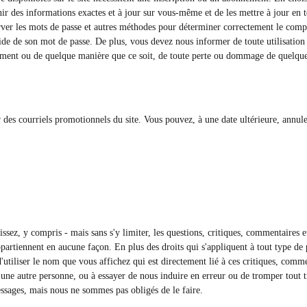
ir des informations exactes et à jour sur vous-même et de les mettre à jour en 
erver les mots de passe et autres méthodes pour déterminer correctement le compte
'aide de son mot de passe. De plus, vous devez nous informer de toute utilisatio
tement ou de quelque manière que ce soit, de toute perte ou dommage de quelque 
ir des courriels promotionnels du site. Vous pouvez, à une date ultérieure, annu
issez, y compris - mais sans s'y limiter, les questions, critiques, commentaires
ppartiennent en aucune façon. En plus des droits qui s'appliquent à tout type de
d'utiliser le nom que vous affichez qui est directement lié à ces critiques, comm
une autre personne, ou à essayer de nous induire en erreur ou de tromper tout tier
sages, mais nous ne sommes pas obligés de le faire.