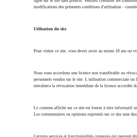
ligne sur le site sans préavis. Veuillez consulter les conditi
modifications des présentes conditions d'utilisation - consti
Utilisation du site
Pour visiter ce site, vous devez avoir au moins 18 ans ou visi
Nous vous accordons une licence non transférable ou révocabl
personnels vendus sur le site. L'utilisation commerciale ou l'
entraînera la révocation immédiate de la licence accordée d
Le contenu affiché sur ce site est fourni à titre informatif
Les commentaires ou opinions exprimés sur ce site sont dus à
Certains services et fonctionnalités connexes qui peuvent êt