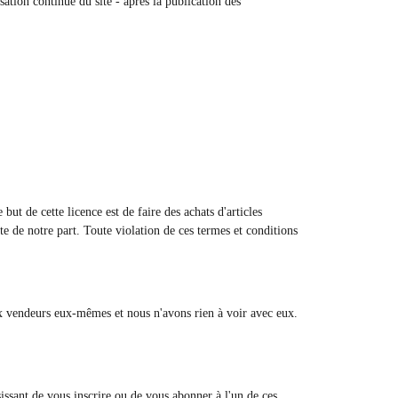
isation continue du site - après la publication des
ut de cette licence est de faire des achats d'articles
nte de notre part. Toute violation de ces termes et conditions
aux vendeurs eux-mêmes et nous n'avons rien à voir avec eux.
issant de vous inscrire ou de vous abonner à l'un de ces